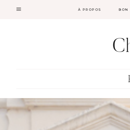
Aller
À PROPOS
BON
au
contenu
Ch