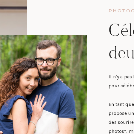
PHOTOG
Cél
de
Il n’y a pa
pour célébr
En tant qu
propose une
des sourires
photos”, ma